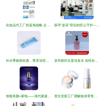
化妆品代工厂的蓝海战略 企业如何依托加工优势实现市场突围
探寻“姿采”背后的匠心守护——州姿采化妆品厂的故事
补水季焕肤钜惠，尊享深层水润奢护
龙华新区生姜洗发水 高性价比批发厂家梵花化妆品打造市场新标杆
智能美颜+家电——现代家庭的双重魔法
资生堂新工厂缓解旅游零售压力，中价化妆品与电器需求交错应对