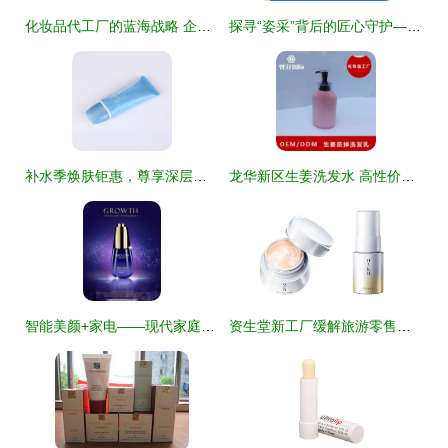
化妆品代工厂的蓝海战略 企业如何依托加工优势实现市场突围
探寻“姿采”背后的匠心守护——州姿采化妆品厂的故事
补水季焕肤钜惠，尊享深层水润奢护
龙华新区生姜洗发水 高性价比批发厂家梵花化妆品打造市场新标杆
智能美颜+家电——现代家庭的双重魔法
资生堂新工厂缓解旅游零售压力，中价化妆品与电器需求交错应对