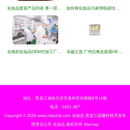
化妆品套装产品列表 逐一层收的美丽必备品
如何将化妆品与家用电器结合，提升居家护理效率与体验
合格的化妆品OEM代加工厂与家用电器行业的共性条件探究
卓越之选 广州抗氧化面霜OEM代加工厂，匠心解决品牌商化妆品贴牌与珠宝首饰融合问题
地址：黑龙江省哈尔滨市道外区先锋路8号10栋
电话：0451-36**
Copyright © 2026
www.zdsjclub.com
化妆品
黑龙江昌隆科技开发有
限责任公司
化妆品
版权所有
Sitemap