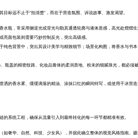
其目标远不止于“拍清楚”，而在于营造氛围、诉说故事、激发渴望。
香水瓶，常采用侧逆光或背光勾勒其通透轮廓与液体质感，高光处熠熠生
或亮面包装则需要巧妙控制反光，突出高级感。
于纯色背景中，突出其设计美学与精致细节；场景化构图，将香水与书本
go、瓶盖的精密纹路、化妆品膏体的柔润质地、粉末的细腻珠光，都必须
喷洒的香水雾、缓缓滴落的精油、涂抹口红的瞬间特写，或使用干冰营造梦
链的系统工程，确保从流量引入到最终转化的每一环节都精准有效。
（如奢华、自然、科技、少女风），并据此确立整体的视觉风格指南。摄