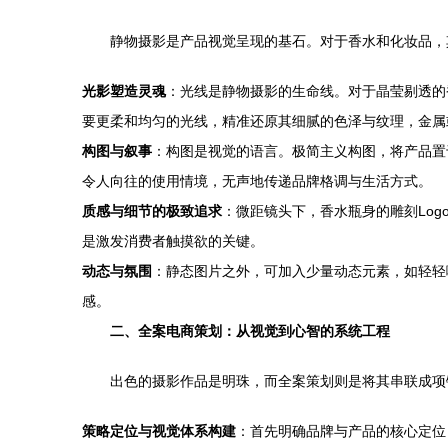
静物摄影是产品视觉呈现的基石。对于香水和化妆品，
光影塑造灵魂
：光线是静物摄影的生命线。对于晶莹剔透的
要更柔和均匀的光线，精准还原其细腻的色泽与纹理，金属
构图与叙事
：构图是视觉的语言。极简主义构图，将产品置
令人向往的使用情境，无声地传递品牌格调与生活方式。
质感与细节的极致追求
：微距镜头下，香水瓶身的雕刻Lo
是激发消费者触摸欲的关键。
动态与氛围
：静态图片之外，可加入少量动态元素，如轻轻
感。
二、全案电商策划：从视觉到心智的系统工程
出色的摄影作品是明珠，而全案策划则是将其串联成项
策略定位与视觉体系构建
：首先明确品牌与产品的核心定位